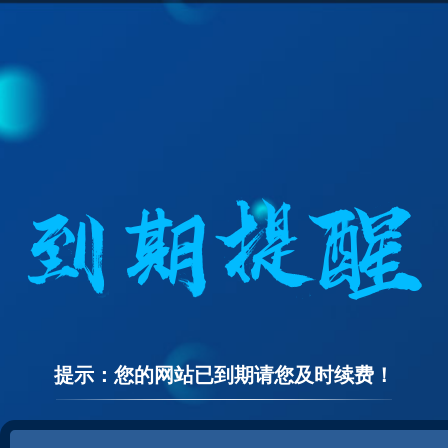
提示：您的网站已到期请您及时续费！