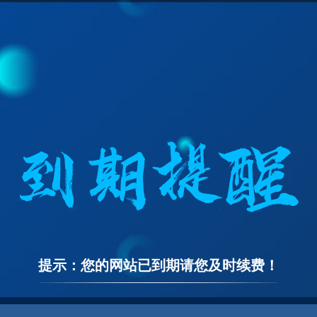
提示：您的网站已到期请您及时续费！