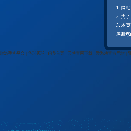
1. 
2. 
3. 
感谢您
胜游手机平台
|
华球买球
|
问鼎首页
|
天博官网下载
|
爱游戏官方网站
|